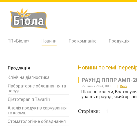
ПП «Біола»
Новини
Про компанію
Продукція
Новини по темі ‘переві
Продукція
Клінічна діагностика
РАУНД ПППР АМП-2
Лабораторне обладнання та
22 липня 2024, 00:00
|
Biola
посуд
Шановні колеги, Враховуючи
участь в раунді, який орга
Дієтотерапія Tavarlin
Аналіз продуктів харчування
Сторінки:
1
та кормів
Стоматологічне обладнання