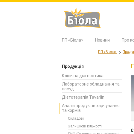
ПП «Біола»
Новини
Про к
ПП «Біола»
Проду
Г
Продукція
Клінічна діагностика
Лабораторне обладнання та
посуд
Дієтотерапія Tavarlin
Аналіз продуктів харчування
та кормів
Складові
Залишкові кількості
С