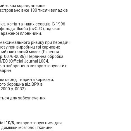
ий «сказ корів», вперше
реєстровано вже 180 тисяч випадків
з, котів та інших ссавців. В 1996
ельда-Якоба (nvCJD), від якої
 зараженої яловичини.
 максимального ризику при передачі
союзу при виробництві харчових
ий і кістковий мозок (Рішення
0 p. 0076-0086). Первинна обробка
С (Official Journal L084,
ача заборонено використовувати в
варин.
ї» серед тварин з кормами,
ого борошна від ВРХ в
2000 p. 0032).
ються для забезпечення
ial 10/5
, використовуються для
 домішки мозгової тканини.