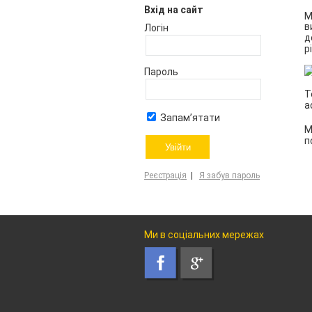
Вхід на сайт
М
в
Логін
д
р
Пароль
Т
а
Запам’ятати
М
п
Реєстрація
|
Я забув пароль
Ми в соціальних мережах