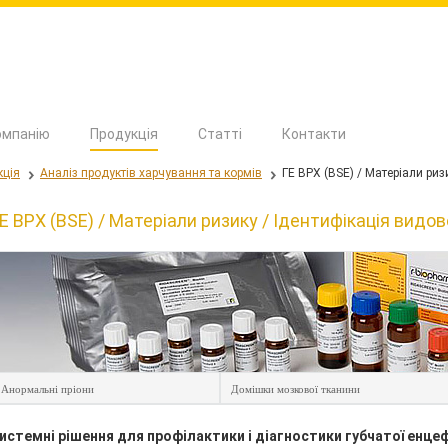
омпанію
Продукція
Статті
Контакти
кція
Аналіз продуктів харчування та кормів
ГЕ ВРХ (BSE) / Матеріали риз
Е ВРХ (BSE) / Матеріали ризику / Ідентифікація видо
Анормальні пріони
Домішки мозкової тканини
истемні рішення для профілактики і діагностики губчатої енце