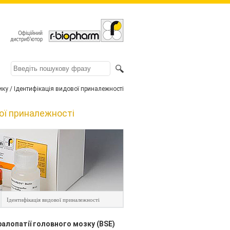
ику / Ідентифікація видової приналежності
вої приналежності
Ідентифікація видової приналежності
фалопатії головного мозку (BSE)