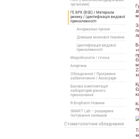
ГМО (Генетично-модифіковані
організми)
Г
д
ГЕ ВРХ (BSE) / Матеріали
м
ризику / Ідентифікація видової
приналежності
З
Анормальні пріони
п
л
Домішки мозкової тканини
В
Ідентифікація видової
приналежності
«
п
Мікробіологія / гігієна
Є
м
Алергени
2
Обладнання / Програмне
х
забезпечення / Аксесуари
К
Базова комплектація
Є
лабораторій різного
к
призначення
R-Biopharm Новини
К
п
SMART Lab – розширене
тестування залишків
Стоматологічне обладнання
Т
е