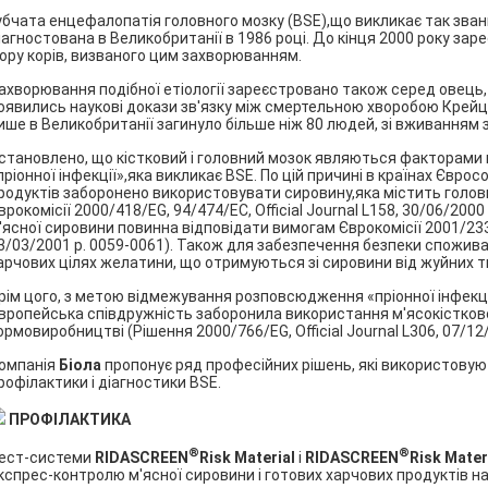
убчата енцефалопатія головного мозку (BSE),що викликає так зван
іагностована в Великобританії в 1986 році. До кінця 2000 року за
ору корів, визваного цим захворюванням.
ахворювання подібної етіології зареєстровано також серед овець, кі
оявились наукові докази зв'язку між смертельною хворобою Крейцф
ише в Великобританії загинуло більше ніж 80 людей, зі вживанням
становлено, що кістковий і головний мозок являються факторами
пріонної інфекції»,яка викликає BSE. По цій причині в країнах Євро
родуктів заборонено використовувати сировину,яка містить головн
врокомісії 2000/418/EG, 94/474/ЕС, Official Journal L158, 30/06/200
'ясної сировини повинна відповідати вимогам Єврокомісії 2001/233/Е
3/03/2001 p. 0059-0061). Також для забезпечення безпеки спожив
арчових цілях желатини, що отримуються зі сировини від жуйних т
рім цого, з метою відмежування розповсюдження «пріонної інфекці
вропейська співдружність заборонила використання м'ясокістков
ормовиробництві (Рішення 2000/766/EG, Official Journal L306, 07/12/
омпанія
Біола
пропонує ряд професійних рішень, які використову
рофілактики і діагностики BSE.
ПРО
ФІ
Л
А
КТИКА
®
®
ест-системи
RIDASCREEN
Risk Material
і
RIDASCREEN
Risk Mater
кспрес-контролю м'ясної сировини і готових харчових продуктів на