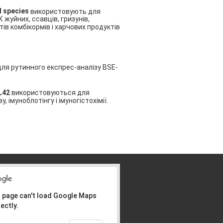
 species
використовують для
жуйних, ссавців, гризунів,
тів комбікормів і харчових продуктів
ля рутинного експрес-аналізу BSE-
L42
використовуються для
імуноблотінгу і імуногістохімії.
 page can't load Google Maps
ectly.