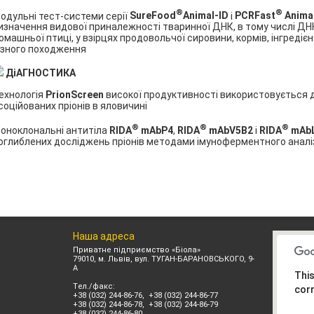
®
®
одульні тест-системи серії
SureFood
Animal-ID
і
PCRFast
Animal
изначення видової приналежності тваринної ДНК, в тому числі ДНК 
омашньої птиці, у взірцях продовольчої сировини, кормів, інгредієн
ізного походження
Д
і
АГНОСТИКА
ехнологія
PrionScreen
високої продуктивності використовується д
соційованих пріонів в яловичині
®
®
®
оноклональні антитіла
RIDA
mAbP4
,
RIDA
mAbV5B2
і
RIDA
mAb
оглиблених досліджень пріонів методами імуноферментного аналізу, 
Наша адреса
Приватне підприємство «Біола»
79010, м. Львів, вул. ТУГАН-БАРАНОВСЬКОГО, 9-
А
This
Tел./факс:
corr
+38 (032) 244-86-76, +38 (032) 244-86-77
+38 (032) 244-86-78, +38 (032) 244-86-79
+38 (032) 244-86-80