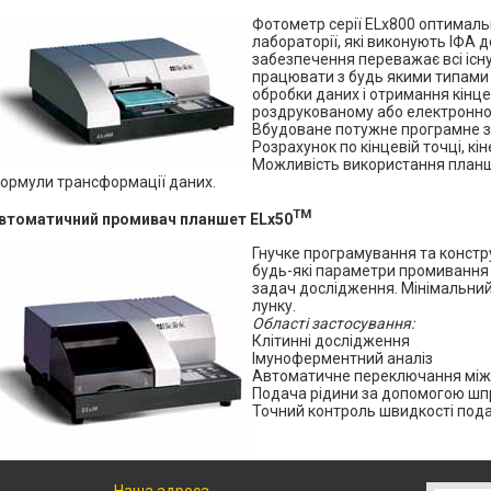
Фотометр серії ELx800 оптималь
лабораторії, які виконують ІФА
забезпечення переважає всі існ
працювати з будь якими типами
обробки даних і отримання кінце
роздрукованому або електронно
Вбудоване потужне програмне з
Розрахунок по кінцевій точці, кі
Можливість використання планш
ормули трансформації даних.
TM
втоматичний промивач планшет ELx50
Гнучке програмування та констр
будь-які параметри промивання 
задач дослідження. Мінімальний
лунку.
Області застосування:
Клітинні дослідження
Імуноферментний аналіз
Автоматичне переключання між
Подача рідини за допомогою шп
Точний контроль швидкості подач