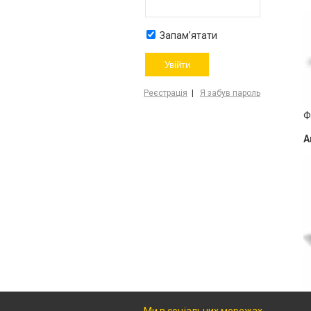
Запам’ятати
Реєстрація
|
Я забув пароль
Ф
А