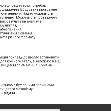
но відповідає всім потребам
 дослідження. Вбудоване програмне
уючи аналоги. Надає можливість
 планшет. Можливість проведення
вих результатів аналізу в
му вигляді.
абезпечення.
нетичні вимірювання.
етів різного формату.
укція приладу дозволяє встановити
для кожного етапу, в залежності від
 кінцевий об'єм менше 1 мкл на
 кількома буферними розчинами
рицевого механізму,
і рідини.