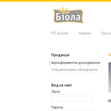
ПП «Біола»
Новини
Про к
І
Продукція
Імуноферментні дослідження
Спеціалізоване обладнання
Вхід на сайт
Логін
П
Пароль