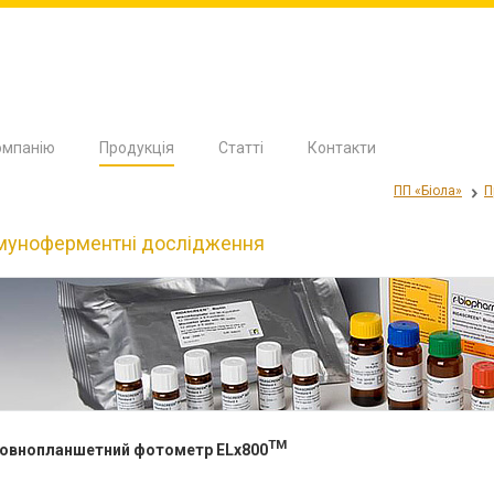
омпанію
Продукція
Статті
Контакти
ПП «Біола»
П
муноферментні дослідження
TM
овнопланшетний
фотометр
ELx800