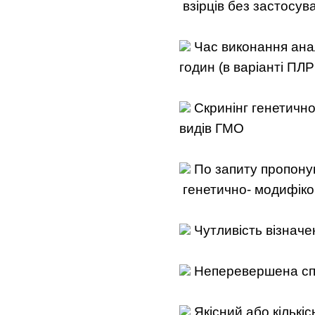
взірців без застосув
Час виконання аналі
годин (в варіанті ПЛР
Скринінг генетично
видів ГМО
По запиту пропону
генетично- модифіко
Чутливість візначе
Неперевершена спе
Якісний або кількіс