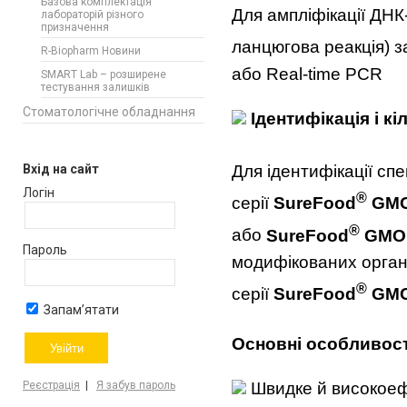
Базова комплектація
Для ампліфікації ДНК
лабораторій різного
призначення
ланцюгова реакція) 
R-Biopharm Новини
або Real-time PCR
SMART Lab – розширене
тестування залишків
Стоматологічне обладнання
І
дентиф
і
кац
і
я
і
к
і
Для ідентифікації с
Вхід на сайт
Логін
®
серії
SureFood
GM
®
або
SureFood
GMO
Пароль
модифікованих орган
®
серії
SureFood
GMO
Запам’ятати
Основн
і
особ
ливост
Реєстрація
|
Я забув пароль
Швидке й високоефе