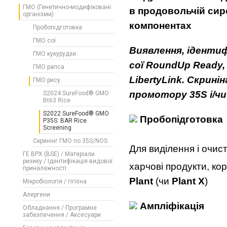
ГМО (Генетично-модифіковані
в продоволь
чій
с
и
р
організми)
компонентах
Пробопідготовка
ГМО сої
Виявлення
,
і
денти
ГМО кукурудзи
со
ї
RoundUp Ready,
ГМО рапса
LibertyLink. Скрин
і
н
ГМО рису
промотору 35S
і
/
ч
и
S2024 SureFood® GMO
Bt63 Rice
S2022 SureFood® GMO
Пробоп
і
дготовка
P35S: BAR Rice
Screening
Скринінг ГМО по 35S/NOS
Для виділення і очист
ГЕ ВРХ (BSE) / Матеріали
ризику / Ідентифікація видової
харчові продукти, ко
приналежності
Plant
(чи
Plant X
)
Мікробіологія / гігієна
Алергени
Ампл
і
ф
і
кац
і
я
Обладнання / Програмне
забезпечення / Аксесуари