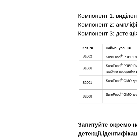
Компонент 1: виділен
Компонент 2: ампліфі
Компонент 3: детекці
Кат. №
На
й
мен
у
ван
ня
®
S1002
SureFood
PREP Pla
®
SureFood
PREP Pla
S1006
глибини переробки 
®
SureFood
GMO для 
S2001
®
SureFood
GMO для 
S2008
Зап
итуйте
о
кремо
н
детекц
ії
,
і
дентиф
і
ка