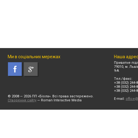
Ми в соціальних мережах
Наша адре
Приватне під
79010, м. Льв
9-А
Tел./факс:
+38 (032) 244-8
+38 (032) 244-8
+38 (032) 244-
© 2008 — 2026 ПП «Біола». Всi права заcтережено.
E-mail:
office@
Створення сайту
— Roman Interactive Media