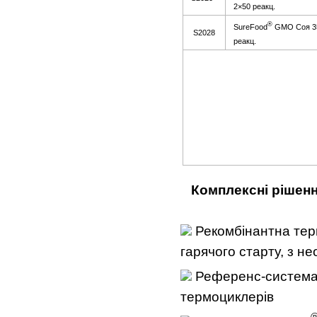
2×50 реакц.
®
SureFood
GMO Соя 35
S2028
реакц.
Комплексн
і
р
і
шен
Рекомбінантна терм
гарячого старту, з н
Референс-система
термоциклерів