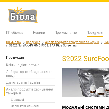
ПП «Біола»
Новини
Про компанію
Продукція
ПП «Біола»
Продукція
Аналіз продуктів харчування та кормів
ГМО
S2022 SureFood® GMO P35S: BAR Rice Screening
S2022 SureFoo
Продукція
Клінічна діагностика
Лабораторне обладнання та
посуд
Дієтотерапія Tavarlin
Аналіз продуктів харчування
та кормів
Складові
Залишкові кількості
Модульн
і
систем
и
д