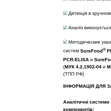
Детекція в зручном
Аналіз виконується
Методические указ
®
систем
SureFood
P
PCR-ELISA
и
SureF
(
МУК 4.2.1902-04
и
М
(ТПП РФ)
І
НФОРМАЦ
І
Я ДЛЯ З
Анал
і
тич
ні
систем
и
компонент
і
в: