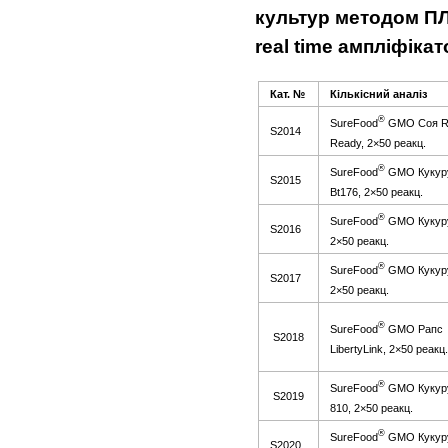
культур методом П
real time ампл
і
ф
і
кат
Кат. №
К
ількісний
анал
і
з
®
SureFood
GMO Соя R
S2014
Ready, 2×50 реакц.
®
SureFood
GMO Кукур
S2015
Bt176, 2×50 реакц.
®
SureFood
GMO Кукуру
S2016
2×50 реакц.
®
SureFood
GMO Кукуру
S2017
2×50 реакц.
®
SureFood
GMO Рапс
S2018
LibertyLink, 2×50 реакц.
®
SureFood
GMO Кукур
S2019
810, 2×50 реакц.
®
SureFood
GMO Кукуру
S2020