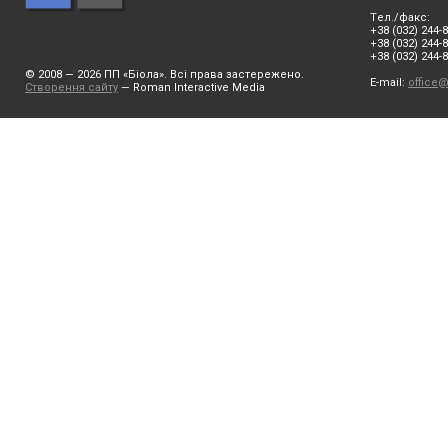
Tел./факс:
+38 (032) 244-8
+38 (032) 244-8
+38 (032) 244-
© 2008 — 2026 ПП «Біола». Всi права заcтережено.
E-mail:
office@
Створення сайту
— Roman Interactive Media