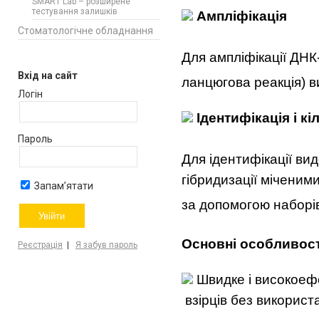
SMART Lab – розширене
тестування залишків
Ампл
і
ф
і
кац
і
я
Стоматологічне обладнання
Для ампліфікації ДНК
Вхід на сайт
ланцюгова реакція) 
Логін
І
дентиф
і
кац
і
я
і
к
і
Пароль
Для ідентифікації ви
гібридизації мічени
Запам’ятати
за допомогою наборі
Основн
і
особ
ливост
Реєстрація
|
Я забув пароль
Швидке і високоефе
взірців без використ