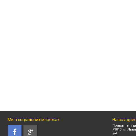
Ми в соціальних мережах
Наша адре
Приватне під
79010, м. Льв
9-А