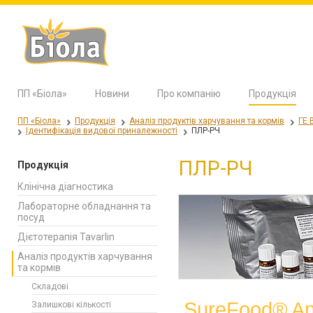
ПП «Біола»
Новини
Про компанію
Продукція
ПП «Біола»
Продукція
Аналіз продуктів харчування та кормів
ГЕ 
Ідентифікація видової приналежності
ПЛР-РЧ
ПЛР-РЧ
Продукція
Клінічна діагностика
Лабораторне обладнання та
посуд
Дієтотерапія Tavarlin
Аналіз продуктів харчування
та кормів
Складові
SureFood® An
Залишкові кількості