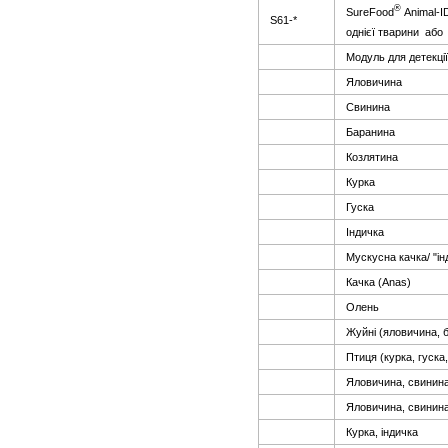
®
SureFood
Animal-I
S61-*
однієї тварини або 
Модуль для детекції
Яловичина
Свинина
Баранина
Козлятина
Курка
Гуска
Індичка
Мускусна качка/ "ін
Качка (Anas)
Олень
Жуйні (яловичина, 
Птиця (курка, гуска,
Яловичина, свинина
Яловичина, свинин
Курка, індичка