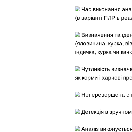
Час виконання аналі
(в варіанті ПЛР в реа
Визначення та іде
(яловичина, курка, вів
індичка, курка чи качк
Чутливість визначе
як корми і харчові пр
Неперевершена спе
Детекція в зручном
Аналіз виконуєтьс