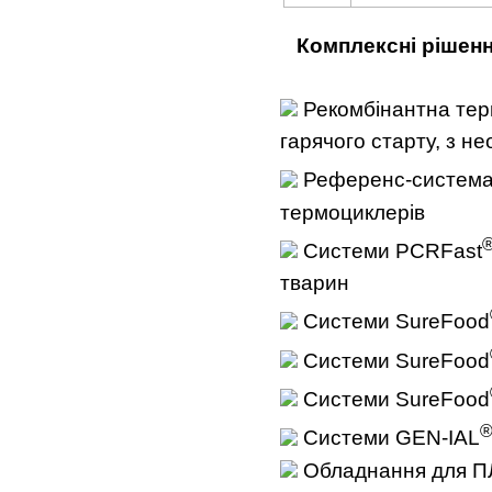
Комплексн
і
р
і
шен
Рекомбінантна терм
гарячого старту, з н
Референс-система
термоциклерів
Системи PCRFast
тварин
Системи SureFood
Системи SureFood
Системи SureFood
Системи GEN-IAL
Обладнання для ПЛР