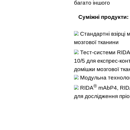
багато іншого
С
у
м
і
жн
і
продукт
и
:
Стандартні взірці 
мозгової тканини
Тест-системи RI
10/5 для експрес-кон
домішки мозгової тк
Модульна технолог
®
RIDA
mAbP4, RID
для дослідження пріо