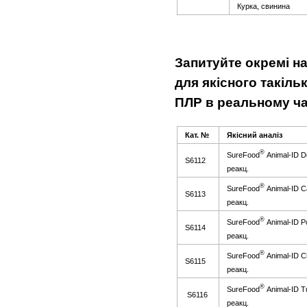
Курка, свинина
Зап
итуйте
о
кремі
на
для
якісного
та
к
іль
П
Л
Р в реальном
у
ча
Кат. №
Якісний
анал
і
з
®
SureFood
Animal-ID D
S6112
реакц.
®
SureFood
Animal-ID Ca
S6113
реакц.
®
SureFood
Animal-ID P
S6114
реакц.
®
SureFood
Animal-ID C
S6115
реакц.
®
SureFood
Animal-ID T
S6116
реакц.