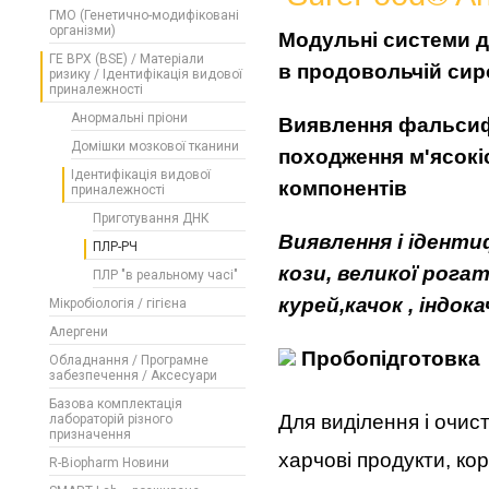
ГМО (Генетично-модифіковані
організми)
Модульн
і
систем
и
д
ГЕ ВРХ (BSE) / Матеріали
в продоволь
чій
с
ир
ризику / Ідентифікація видової
приналежності
Анормальні пріони
В
и
явлен
ня
фальси
Домішки мозкової тканини
похо
д
жен
н
я м'ясок
і
Ідентифікація видової
компонент
і
в
приналежності
Приготування ДНК
Виявлення
і
і
денти
ПЛР-РЧ
коз
и
,
великої
рогат
ПЛР "в реальному часі"
кур
ей
,
качок
,
і
ндо
ка
Мікробіологія / гігієна
Алергени
Пробоп
і
дготовка
Обладнання / Програмне
забезпечення / Аксесуари
Базова комплектація
Для виділення і очист
лабораторій різного
призначення
харчові продукти, ко
R-Biopharm Новини