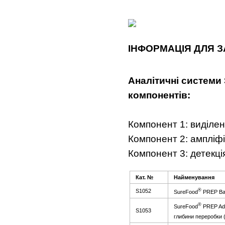
І
НФОРМАЦ
І
Я ДЛЯ З
Анал
і
тич
ні
систем
и
компонент
і
в:
Компонент 1: виділен
Компонент 2: ампліфі
Компонент 3: детекці
Кат. №
На
й
мен
у
ван
ня
®
S1052
SureFood
PREP Ba
®
SureFood
PREP Adv
S1053
глибини переробки 