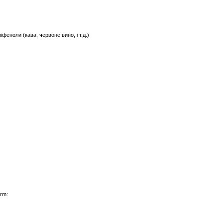
ноли (кава, червоне вино, і т.д.)
rm: