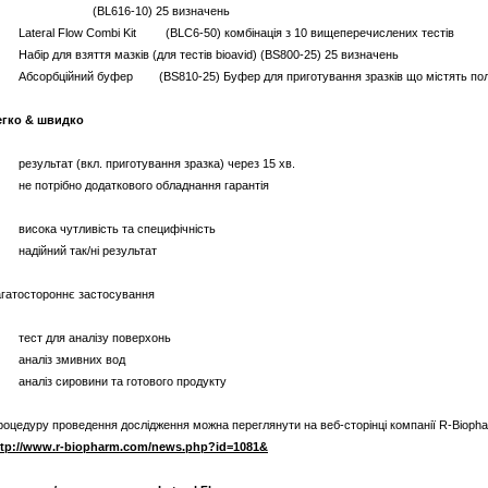
BL616-10) 25 визначень
 Lateral Flow Combi Kit (BLC6-50) комбінація з 10 вищеперечислених тестів
Набір для взяття мазків (для тестів bioavid) (BS800-25) 25 визначень
 Абсорбційний буфер (BS810-25) Буфер для приготування зразків що містять поліфе
егко & швидко
 результат (вкл. приготування зразка) через 15 хв.
 не потрібно додаткового обладнання гарантія
 висока чутливість та специфічність
 надійний так/ні результат
агатостороннє застосування
 тест для аналізу поверхонь
 аналіз змивних вод
 аналіз сировини та готового продукту
оцедуру проведення дослідження можна переглянути на веб-сторінці компанії R-Biopha
ttp://www.r-biopharm.com/news.php?id=1081&