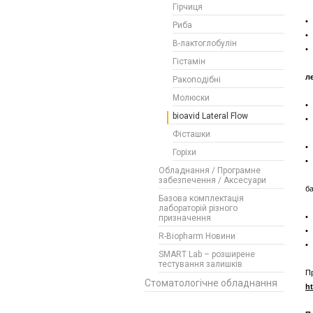
Гірчиця
(
•
Риба
• 
В-лактоглобулін
•
Гістамін
л
Ракоподібні
Молюски
•
bioavid Lateral Flow
•
Фісташки
•
Горіхи
•
Обладнання / Програмне
забезпечення / Аксесуари
б
Базова комплектація
лабораторій різного
•
призначення
•
R-Biopharm Новини
•
SMART Lab – розширене
тестування залишків
Пр
Стоматологічне обладнання
h