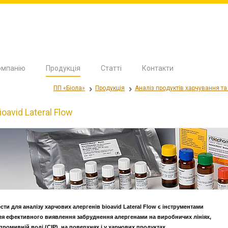
омпанію
Продукція
Статті
Контакти
ПП «Біола»
Продукція
Аналіз продуктів харчування та
ioavid Lateral Flow
ести для аналізу харчових алергенів bioavid Lateral Flow є інструментами
ля ефективного виявлення забруднення алергенами на виробничих лініях,
 промивній воді (CIP), на поверхнях і у харчових продуктах.