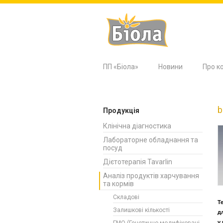
ПП «Біола»
Новини
Про к
b
Продукція
Клінічна діагностика
Лабораторне обладнання та
посуд
Дієтотерапія Tavarlin
Аналіз продуктів харчування
та кормів
Складові
Т
Залишкові кількості
д
у