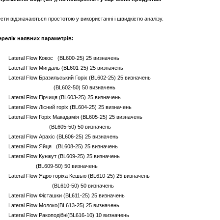
сти відзначаються простотою у використанні і швидкістю аналізу.
ерелік наявних параметрів:
 Lateral Flow Кокос (BL600-25) 25 визначень
 Lateral Flow Мигдаль (BL601-25) 25 визначень
 Lateral Flow Бразильський Горіх (BL602-25) 25 визначень
BL602-50) 50 визначень
 Lateral Flow Гірчиця (BL603-25) 25 визначень
 Lateral Flow Лісний горіх (BL604-25) 25 визначень
 Lateral Flow Горіх Макадамія (BL605-25) 25 визначень
BL605-50) 50 визначень
 Lateral Flow Арахіс (BL606-25) 25 визначень
 Lateral Flow Яйця (BL608-25) 25 визначень
 Lateral Flow Кунжут (BL609-25) 25 визначень
BL609-50) 50 визначень
 Lateral Flow Ядро горіха Кешью (BL610-25) 25 визначень
BL610-50) 50 визначень
 Lateral Flow Фісташки (BL611-25) 25 визначень
 Lateral Flow Молоко(BL613-25) 25 визначень
 Lateral Flow Ракоподібні(BL616-10) 10 визначень