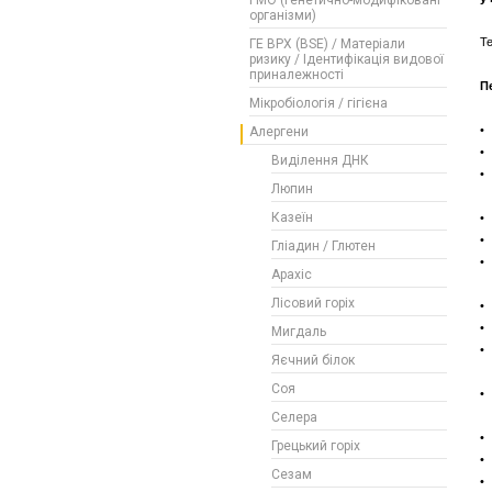
ГМО (Генетично-модифіковані
організми)
Те
ГЕ ВРХ (BSE) / Матеріали
ризику / Ідентифікація видової
приналежності
П
Мікробіологія / гігієна
•
Алергени
•
Виділення ДНК
•
Люпин
(
Казеїн
•
•
Гліадин / Глютен
•
Арахіс
(
Лісовий горіх
•
•
Мигдаль
•
Яєчний білок
(
Соя
•
(
Селера
•
Грецький горіх
•
Сезам
•