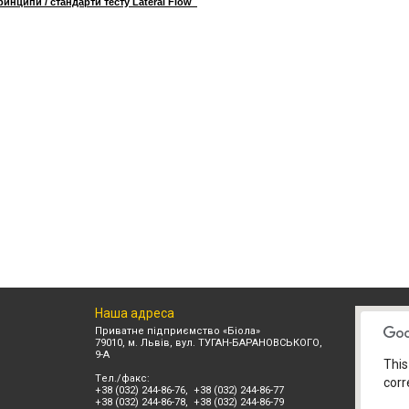
ринципи / стандарти тесту Lateral Flow
Наша адреса
Приватне підприємство «Біола»
79010, м. Львів, вул. ТУГАН-БАРАНОВСЬКОГО,
9-А
This
Tел./факс:
corr
+38 (032) 244-86-76, +38 (032) 244-86-77
+38 (032) 244-86-78, +38 (032) 244-86-79