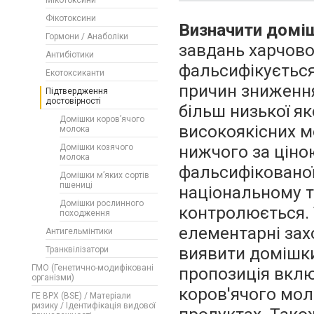
Мікотоксини
Фікотоксини
Визначити доміш
Гормони / Анаболіки
завдань харчово
Антибіотики
фальсифікується
Екотоксиканти
причин зниження
Підтвердження
достовірності
більш низької я
Домішки коров’ячого
високоякісних м
молока
нижчого за ціно
Домішки козячого
молока
фальсифікованої
Домішки м’яких сортів
пшениці
національному т
Домішки рослинного
контролюється. 
походження
елементарні зах
Антигельмінтики
виявити домішки
Транквілізатори
ГМО (Генетично-модифіковані
пропозиція вклю
організми)
коров'ячого мол
ГЕ ВРХ (BSE) / Матеріали
ризику / Ідентифікація видової