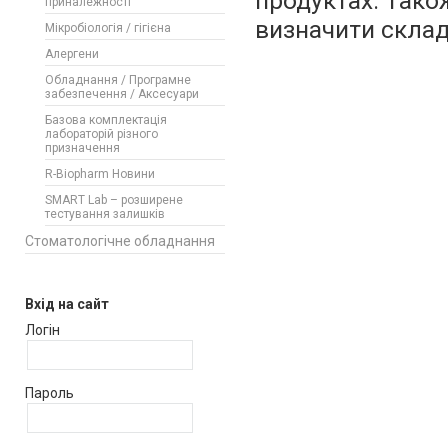
продуктах. Тако
приналежності
визначити склад
Мікробіологія / гігієна
Алергени
Обладнання / Програмне
забезпечення / Аксесуари
Базова комплектація
лабораторій різного
призначення
R-Biopharm Новини
SMART Lab – розширене
тестування залишків
Стоматологічне обладнання
Вхід на сайт
Логін
Пароль