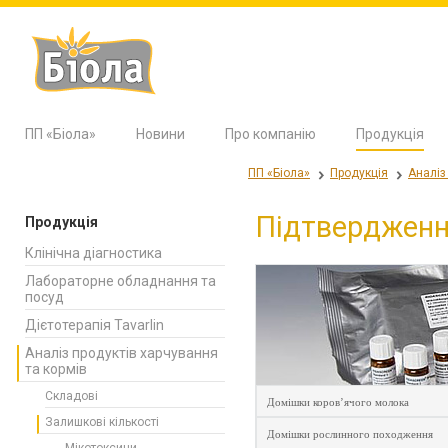
ПП «Біола»
Новини
Про компанію
Продукція
ПП «Біола»
Продукція
Аналіз
Підтвердженн
Продукція
Клінічна діагностика
Лабораторне обладнання та
посуд
Дієтотерапія Tavarlin
Аналіз продуктів харчування
та кормів
Складові
Домішки коров’ячого молока
Залишкові кількості
Домішки рослинного походження